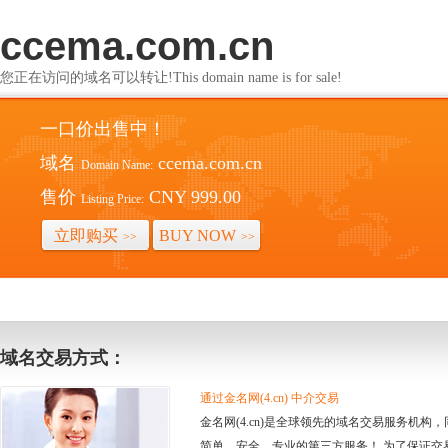
ccema.com.cn
您正在访问的域名可以转让!This domain name is for sale!
一口价出售中！
域名
ccema.com.cn
Domain Name:
售价
CNY 999.00
Listing Price:
立即购买
BUY NOW
>>
>>
域名交易方式：
通过金名网(4.cn) 中介交易
金名网(4.cn)是全球领先的域名交易服务机
简单、安全、专业的第三方服务！ 为了保证交