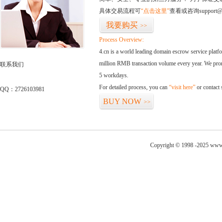
具体交易流程可
“点击这里”
查看或咨询support@
我要购买
>>
Process Overview:
4.cn is a world leading domain escrow service plat
million RMB transaction volume every year. We promi
联系我们
5 workdays.
For detailed process, you can
“visit here”
or contact
QQ：2726103981
BUY NOW
>>
Copyright © 1998 -2025 www.